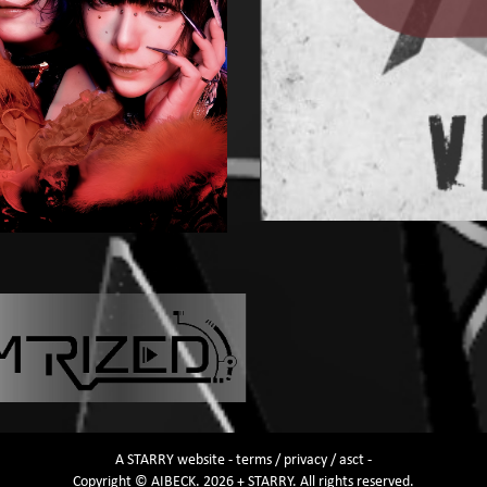
A
STARRY
website -
terms
/
privacy
/
asct
-
Copyright © AIBECK. 2026 + STARRY. All rights reserved.